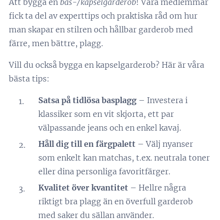
Att bygga en
bas-/kapselgarderob
! Våra medlemmar
fick ta del av experttips och praktiska råd om hur
man skapar en stilren och hållbar garderob med
färre, men bättre, plagg.
Vill du också bygga en kapselgarderob? Här är våra
bästa tips:
Satsa på tidlösa basplagg
– Investera i
klassiker som en vit skjorta, ett par
välpassande jeans och en enkel kavaj.
Håll dig till en färgpalett
– Välj nyanser
som enkelt kan matchas, t.ex. neutrala toner
eller dina personliga favoritfärger.
Kvalitet över kvantitet
– Hellre några
riktigt bra plagg än en överfull garderob
med saker du sällan använder.