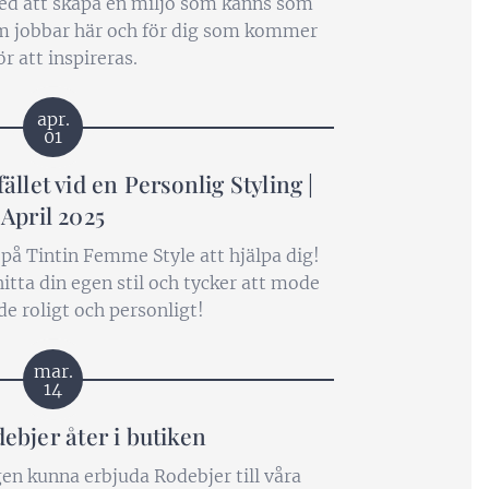
med att skapa en miljö som känns som
m jobbar här och för dig som kommer
ör att inspireras.
apr.
01
fället vid en Personlig Styling |
April 2025
i på Tintin Femme Style att hjälpa dig!
hitta din egen stil och tycker att mode
de roligt och personligt!
mar.
14
ebjer åter i butiken
igen kunna erbjuda Rodebjer till våra