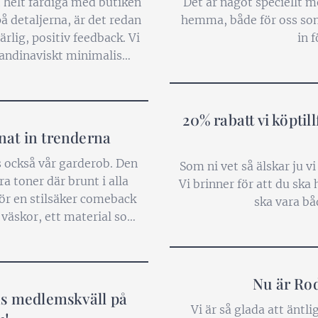
t helt färdiga med butiken
Det är något speciellt 
å detaljerna, är det redan
hemma, både för oss so
lig, positiv feedback. Vi
in f
 skandinaviskt minimalism,
t visa er allt!
20% rabatt vi köptill
nat in trenderna
s också vår garderob. Den
Som ni vet så älskar ju v
a toner där brunt i alla
Vi brinner för att du ska 
ör en stilsäker comeback
ska vara bå
ch väskor, ett material som
nat på samma gång.
Nu är Rod
ens medlemskväll på
Vi är så glada att äntl