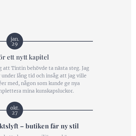
jan.
29
r ett nytt kapitel
g att Tintin behövde ta nästa steg. Jag
 under lång tid och insåg att jag ville
déer med, någon som kunde ge nya
mplettera mina kunskapsluckor.
okt.
27
ktslyft – butiken får ny stil