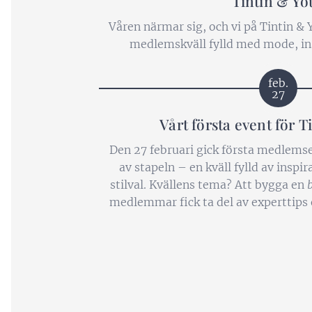
Tintin & Yo
Våren närmar sig, och vi på Tintin & Y
medlemskväll fylld med mode, in
feb.
27
Vårt första event för T
Den 27 februari gick första medlems
av stapeln – en kväll fylld av insp
stilval. Kvällens tema? Att bygga en
medlemmar fick ta del av experttips 
man skapar en stilren och hållbar 
bättre, plagg