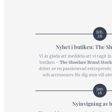
feb.
26
Nyhet i butiken: The S
Vi är glada att meddela att vi tagit in
butiken –
The Shoelace Brand Stoc
drivet av en passionerad entreprenö
och accessoarer för dig som vill sät
sneakers, boots eller kängor. Med 
mönstrade skosnören till
jan.
16
Nyinvigning av 