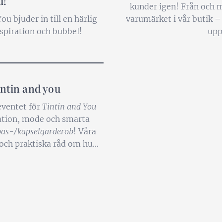
u!
kunder igen! Från och m
ou bjuder in till en härlig
varumärket i vår butik – 
spiration och bubbel!
upp
intin and you
eventet för
Tintin and You
iration, mode och smarta
bas-/kapselgarderob
! Våra
och praktiska råd om hur
garderob med färre, men
.