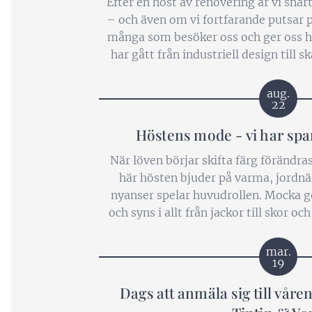
Efter en höst av renovering är vi snar
– och även om vi fortfarande putsar p
många som besöker oss och ger oss här
har gått från industriell design till
och vi kan inte vänta på at
aug.
22
Höstens mode - vi har spa
När löven börjar skifta färg förändra
här hösten bjuder på varma, jordnär
nyanser spelar huvudrollen. Mocka g
och syns i allt från jackor till skor o
både känns lyxigt och avslapp
mar.
19
Dags att anmäla sig till vår