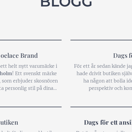
BLOGG
hoelace Brand
Dags fö
 ett helt nytt varumärke i
För ett år sedan kände ja
kholm
! Ett svenskt märke
hade drivit butiken själv
r, som erbjuder skosnören
ha någon att bolla i
ta personlig stil på dina
perspektiv och ko
allt från färgglada och
 siden och...
butiken
Dags för ett ansi